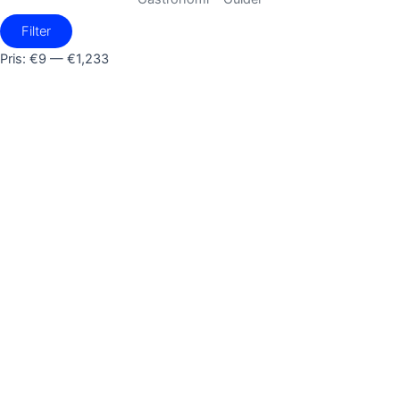
Filter
Pris:
€9
—
€1,233