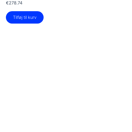
€
278.74
Tilføj til kurv