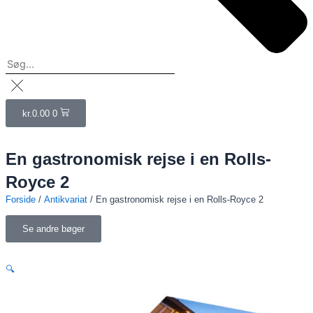
Kurv
Clo
this
sea
kr.
0.00
0
box
En gastronomisk rejse i en Rolls-
Royce 2
Forside
/
Antikvariat
/ En gastronomisk rejse i en Rolls-Royce 2
Se andre bøger
🔍