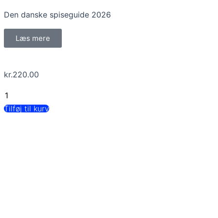
Den danske spiseguide 2026
Læs mere
kr.
220.00
Den
Danske
Tilføj til kurv
Spiseguide
2026
antal