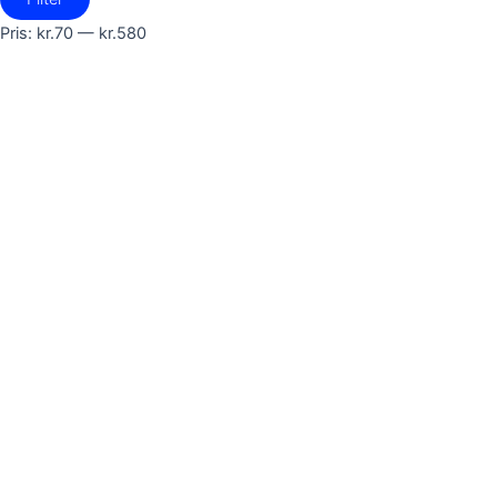
Pris:
kr.70
—
kr.580